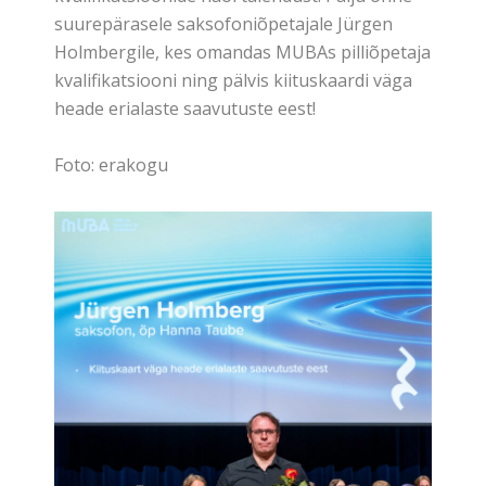
suurepärasele saksofoniõpetajale Jürgen
Holmbergile, kes omandas MUBAs pilliõpetaja
kvalifikatsiooni ning pälvis kiituskaardi väga
heade erialaste saavutuste eest!
Foto: erakogu